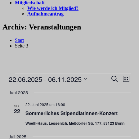
Mitgliedschaft
Wie werde ich Mitglied?
Aufnahmeantrag
Archiv:
Veranstaltungen
Start
Seite 3
Veranstaltungen
22.06.2025
 - 
06.11.2025
Veranstal
Veran
Suche
Liste
Ansic
Suche
Datum
Navig
wählen.
Juni 2025
und
Ansichten
22. Juni 2025 um 16:00
SO.
22
Navigati
Sommerliches Stipendiatinnen-Konzert
Woelfl-Haus, Lessenich, Meßdorfer Str. 177, 53123 Bonn
Juli 2025