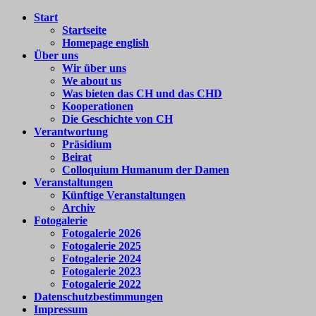
Zum
Start
Colloquium
Forum
Inhalt
Startseite
Humanum
für
springen
Homepage english
e.V.
internationale
Über uns
Begegnung
Wir über uns
We about us
Was bieten das CH und das CHD
Kooperationen
Die Geschichte von CH
Verantwortung
Präsidium
Beirat
Colloquium Humanum der Damen
Veranstaltungen
Künftige Veranstaltungen
Archiv
Fotogalerie
Fotogalerie 2026
Fotogalerie 2025
Fotogalerie 2024
Fotogalerie 2023
Fotogalerie 2022
Datenschutzbestimmungen
Impressum