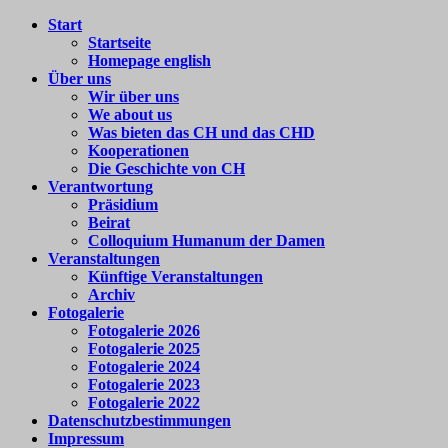
Zum
Start
Colloquium
Forum
Inhalt
Startseite
Humanum
für
springen
Homepage english
e.V.
internationale
Über uns
Begegnung
Wir über uns
We about us
Was bieten das CH und das CHD
Kooperationen
Die Geschichte von CH
Verantwortung
Präsidium
Beirat
Colloquium Humanum der Damen
Veranstaltungen
Künftige Veranstaltungen
Archiv
Fotogalerie
Fotogalerie 2026
Fotogalerie 2025
Fotogalerie 2024
Fotogalerie 2023
Fotogalerie 2022
Datenschutzbestimmungen
Impressum