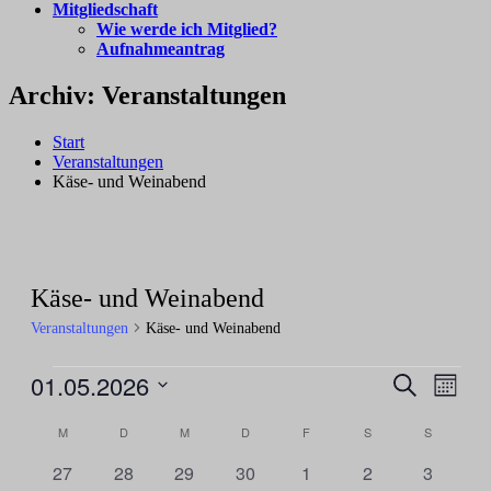
Mitgliedschaft
Wie werde ich Mitglied?
Aufnahmeantrag
Archiv:
Veranstaltungen
Start
Veranstaltungen
Käse- und Weinabend
Käse- und Weinabend
Veranstaltungen
Käse- und Weinabend
Veranstaltungen
01.05.2026
Veranstal
Veran
Suche
Monat
Ansic
Suche
Datum
Navig
Kalender
wählen.
M
MONTAG
D
DIENSTAG
M
MITTWOCH
D
DONNERSTAG
F
FREITAG
S
SAMSTAG
S
SONNTA
und
von
Ansichten
0
0
0
0
0
0
0
27
28
29
30
1
2
3