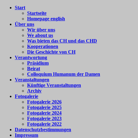
Zum
Start
Colloquium
Forum
Inhalt
Startseite
Humanum
für
springen
Homepage english
e.V.
internationale
Über uns
Begegnung
Wir über uns
We about us
Was bieten das CH und das CHD
Kooperationen
Die Geschichte von CH
Verantwortung
Präsidium
Beirat
Colloquium Humanum der Damen
Veranstaltungen
Künftige Veranstaltungen
Archiv
Fotogalerie
Fotogalerie 2026
Fotogalerie 2025
Fotogalerie 2024
Fotogalerie 2023
Fotogalerie 2022
Datenschutzbestimmungen
Impressum