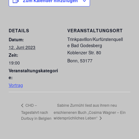
Zum Kalender hinzufügen
DETAILS
VERANSTALTUNGSORT
Trinkpavillon/Kurfürstenquell
Datum:
e Bad Godesberg
12. Juni 2023
Koblenzer Str. 80
Zeit:
Bonn
,
53177
19:00
Veranstaltungskategori
e:
Vortrag
Sabine Zurmühl liest aus ihrem neu
CHD –
Tagesfahrt nach
erschienenen Buch „Cosima Wagner – Ein
widersprüchliches Leben“
Durbuy in Belgien