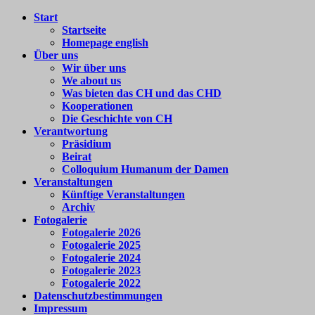
Zum
Start
Colloquium
Forum
Inhalt
Startseite
Humanum
für
springen
Homepage english
e.V.
internationale
Über uns
Begegnung
Wir über uns
We about us
Was bieten das CH und das CHD
Kooperationen
Die Geschichte von CH
Verantwortung
Präsidium
Beirat
Colloquium Humanum der Damen
Veranstaltungen
Künftige Veranstaltungen
Archiv
Fotogalerie
Fotogalerie 2026
Fotogalerie 2025
Fotogalerie 2024
Fotogalerie 2023
Fotogalerie 2022
Datenschutzbestimmungen
Impressum