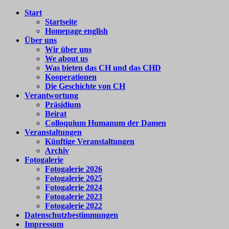
Zum
Start
Colloquium
Forum
Inhalt
Startseite
Humanum
für
springen
Homepage english
e.V.
internationale
Über uns
Begegnung
Wir über uns
We about us
Was bieten das CH und das CHD
Kooperationen
Die Geschichte von CH
Verantwortung
Präsidium
Beirat
Colloquium Humanum der Damen
Veranstaltungen
Künftige Veranstaltungen
Archiv
Fotogalerie
Fotogalerie 2026
Fotogalerie 2025
Fotogalerie 2024
Fotogalerie 2023
Fotogalerie 2022
Datenschutzbestimmungen
Impressum