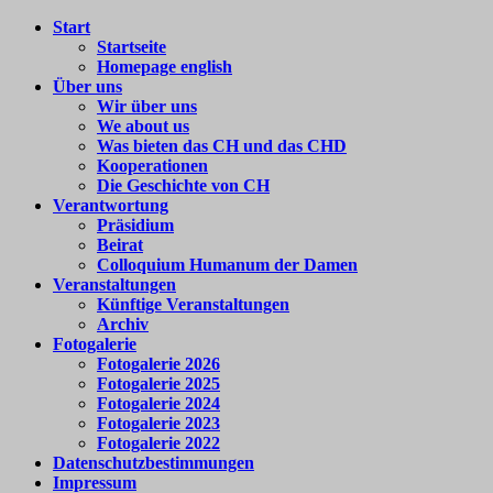
Zum
Start
Colloquium
Forum
Inhalt
Startseite
Humanum
für
springen
Homepage english
e.V.
internationale
Über uns
Begegnung
Wir über uns
We about us
Was bieten das CH und das CHD
Kooperationen
Die Geschichte von CH
Verantwortung
Präsidium
Beirat
Colloquium Humanum der Damen
Veranstaltungen
Künftige Veranstaltungen
Archiv
Fotogalerie
Fotogalerie 2026
Fotogalerie 2025
Fotogalerie 2024
Fotogalerie 2023
Fotogalerie 2022
Datenschutzbestimmungen
Impressum