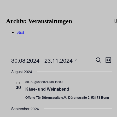
Zum
Inhalt
Forum
springen
Colloquium
für
Archiv:
Veranstaltungen
internationale
Humanum
Begegnung
e.V.
Start
Veranstaltungen
30.08.2024
 - 
23.11.2024
Veransta
Vera
Suche
Liste
Ansi
Suche
Datum
Navi
wählen.
August 2024
und
Ansichte
30. August 2024 um 19:00
FR.
30
Navigat
Käse- und Weinabend
Offene Tür Dürenstraße e.V., Dürenstraße 2, 53173 Bonn
September 2024