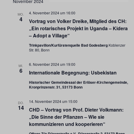
November 2024
4. November 2024 um 16:00
MO.
4
Vortrag von Volker Dreike, Mitglied des CH:
„Ein rotarisches Projekt in Uganda – Kidera
– Adopt a Village“
Trinkpavillon/Kurfürstenquelle Bad Godesberg
Koblenzer
Str. 80, Bonn
6. November 2024 um 19:00
MI.
6
Internationale Begegnung: Usbekistan
Historischer Gemeindesaal der Erlöser-Kirchengemeinde,
Kronprinzenstr. 31, 53173 Bonn
14. November 2024 um 15:00
DO.
14
CHD – Vortrag von Prof. Dieter Volkmann:
„Die Sinne der Pflanzen – Wie sie
kommunizieren und kooperieren“
Offene Tür Dürenstraße e.V., Dürenstraße 2, 53173 Bonn