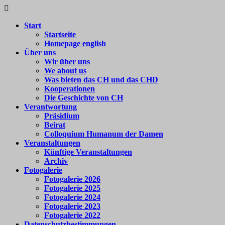
Zum
Colloquium
Forum
Inhalt
Humanum
für
Start
springen
e.V.
internationale
Startseite
Begegnung
Homepage english
Über uns
Wir über uns
We about us
Was bieten das CH und das CHD
Kooperationen
Die Geschichte von CH
Verantwortung
Präsidium
Beirat
Colloquium Humanum der Damen
Veranstaltungen
Künftige Veranstaltungen
Archiv
Fotogalerie
Fotogalerie 2026
Fotogalerie 2025
Fotogalerie 2024
Fotogalerie 2023
Fotogalerie 2022
Datenschutzbestimmungen